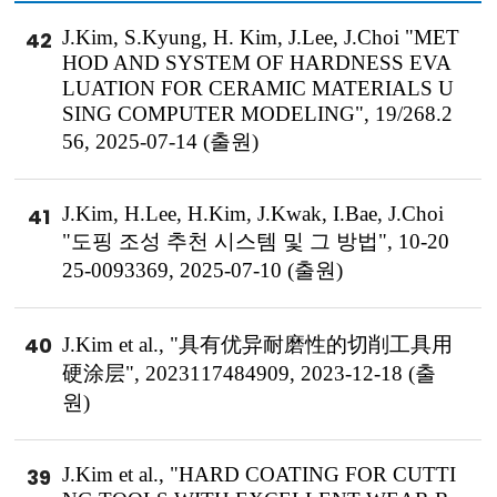
J.Kim, S.Kyung, H. Kim, J.Lee, J.Choi "MET
42
HOD AND SYSTEM OF HARDNESS EVA
LUATION FOR CERAMIC MATERIALS U
SING COMPUTER MODELING", 19/268.2
56, 2025-07-14 (출원)
J.Kim, H.Lee, H.Kim, J.Kwak, I.Bae, J.Choi
41
"도핑 조성 추천 시스템 및 그 방법", 10-20
25-0093369, 2025-07-10 (출원)
40
J.Kim et al., "具有优异耐磨性的切削工具用
硬涂层", 2023117484909, 2023-12-18 (출
원)
J.Kim et al., "HARD COATING FOR CUTTI
39