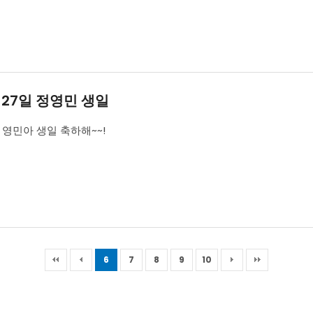
월 27일 정영민 생일
 영민아 생일 축하해~~!
6
7
8
9
10